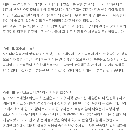
저는 다른 전공을 하다가 약대가 저한테 더 맞겠다는 말을 듣고 약대에 가고 싶은 마음이
생겨서 본격적으로 준비를 하게 되었습니다. 제가 학교에 지원한 후 서류 검증이 필요해
서 링크 오스트레일리아에 연락을 하게 되었는데 너무 친절하게 안내해주시고 계속 함께
하는 게 좋을 것 같아서 링크오스트레일리아와 함께 하게 되었습니다.
유학을 준비하는 과정에서 영어가 정말 중요하다고 생각했고 영어에 관심을 많이 가지기
도 했는데 다행히 요구하는 점수가 나와서 그 뒤로 각종 필요 서류들을 준비하였습니다.
PART II. 호주로의 유학
시드니대학교만의 명성과 네트워킹, 그리고 대도시인 시드니에서 지낼 수 있다는 게 장점
으로 느껴졌습니다. 학교의 기준이 높은 만큼 학업적으로 어려운 부분들도 있겠지만 시드
니대학교 교수님들이 친절하게 알려주시고 다양한 문화색깔을 가진 시드니에서 생활을
할 수 있다는 것과 좋은 분들을 만날 수 있다는 것이 가장 기대되는 부분인 것 같습니다.
PART III. 링크오스트레일리아와 함께한 호주입시
링크 오스트레일리아만의 차별점은 제가 이것저것 문의드린 게 많은데 다 답변해주시고
뭐든지 메일로 상세하게 설명해주셔서 정확한 안내를 받는다는 느낌이 들었습니다. 그리
고 제가 호주에 연고가 없다보니 가서 집 구하는 게 걱정이 많이 되었는데 다행히 링크 오
스트레일리아 실장님께서 기숙사 매니저님과 연결해주셔서 좋은 곳에서 머물 수 있게 되
어 감사했고, 가기 전 가장 큰 걱정이었던 숙박에 있어서 한숨 덜어놓게 되었습니다.
이러한 과정에서 저한테 필요한 도움을 즉각적으로 주시고 무사히 신속하게 입학 절차를