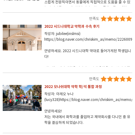
스럽게 전문직이면서 동물에게 직접적으로 도움을 줄 수 있
는 수의사를 꿈꾸게 되었습니다. 저는 고등학교를 국제학교
에서 졸업하였고 재외국민전형으로 지원할 수 있는 국내 수
만족도
의대(건국대, 충북대, 경북대 등)의 입시를 준비하였습니다.
또한 국제학교이다보니 외국으로도 지원 할 수 있는 점을 살
2022 시드니대학교 약학과 수속 후기
려 9학년즈음 본격적으로 미국, 캐나다, 호주 등의 외국 수의
작성자: jubilee(inslmsi)
대를 가는 방법들도 알아보았습니다. 저는 꼭 수의사가 되고
https://blog.naver.com/chriskim_as/memo/2226009
싶었기 때문에 최대한 가능성을 크게 만들고 싶었고, 국내외
여러 대학교들을 알아보던 중 호주 시드니대학교 수의대가
안녕하세요. 2022 시드니대학 약대로 들어가게된 학생입니
명문일 뿐만 아니라 제가 가지고 있는 스펙으로 지원하기 적
다!
합할 것 같다는 생각이 들어 시드니대학교를 꼭 지원해야겠
다고 마음을 먹었습니다.
저는 한국에서 대학을 다니던중 약대 유학을 가고싶어서 알
아보다가 호주약대에 관심을 갖게되었습니다. 호주약대에
만족도
대해 검색하다가 링크 오스트레일리아 블로그를 접하게 되
었는데 블로그를 보면서 신뢰가 생겨 바로 상담 예약을 했습
2022 모나쉬대학 약학 학/석 통합 과정
유학원을 정해야 했을 때, 저는 호주 수의대를 다니는 한 유
니다. 상담에서 제 성적으로 어디를 갈 수 있는지, 또 학교마
튜버가 유학원을 질문하는 댓글에 링크 오스트레일리아라는
작성자: 이레오 누나
다 특징들을 명확하게 알려주어 쉽게 결정을 내릴수 있었습
유학원의 도움을 받았고 이전에 컨택했던 유학원과 달리 과
(lucy328)https://blog.naver.com/chriskim_as/memo
니다! 준비하는 과정에서도 수속절차, 준비해야할 서류들을
정과 결과가 만족스러웠다고 한 걸 보고 믿음이 생겨 바로 링
정확하고 깔끔하게 정리해서 알려주셔서 어려움없이 준비할
크 오스트레일리아에 연락을 드렸습니다. 호주 수의대들은
안녕하세요!
수있었어요.
보통 직접 여러 동물들과 상호작용 한 경험을 가장 중요시한
저는 국내에서 화학과를 졸업하고 제약회사를 다니던 중 유
다고 하셔서 저는 여러 활동들을 사진들과 함께 포트폴리오
학을 결심하게 되었습니다.
조건부 오퍼를 받는 과정에서 학교에서 추가로 요구하는 서
로 만들었고 commitment statement도 계속 링크오스트
류때문에 마음 조리는 시간이 있었는데 링크 오스트레일리
레일리아 스탭분들께 상세한 피드백을 받으며 고쳐 써갔습
여러 유학원들중에서 제가 관심있어 하는 호주 프로그램에