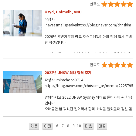
아에서 어떻게 준비할지 잘 알려주시고 계속 신경써주셔서
만족도
니다. 처음에는 시드니, 퀸즐랜드, 머독 이 세 곳을 지원하는
대해 제일 전문적으로 잘 알고 있는 링크오스트레일리아에
결국엔 오처를 잘 받게되었습니다~! 정말 감사합니다!
게 좋을 것 같다고 하셔서 그렇게 하려고 생각을 했었는데,
서 수속을 진행하게 되었습니다.
Usyd, Unimelb, ANU
입시뿐만 아니라 비자관련 서류, 신체검사, 숙소 등 하나하
세 학교 다 필수적으로 원하는 것들이 다르고(ex, 퀸즐랜드
유학원에서 학교 수속, 비자발급, 신체검사 등 미리 단계적
나 꼼꼼하게 뭘 준비해야되는지 이메일로 알려주시고 정보
작성자:
대학교는 CASPer시험이라는 걸 따로 봐야함), 다 지원하기
인 절차와 필요한 서류에 대해 미리 정리해주셨기 때문에 준
를제공해주셔서 유학 준비를 차근차근 잘 한 수 있었습니다.
ihaveasmallspeakerhttps://blog.naver.com/chriski
보다는 시드니대학교의 위치나 학업 프로그램에 더 메리트
비를 하는 과정이 수월했고
또 평상시에도 궁금한점이나 걱정되는게 있으면 카톡으로
를 느껴 중간에 마음을 바꾸어 시드니대학교만 올인해서 지
중간중간 생기는 문의사항들에 대해서도 빠른 시간내에 친
질문했는데 항상 빠르고 정확하게 알려주셔서 너무 많은 도
2020년 후반기부터 링크 오스트레일리아와 함께 입시 준비
원하였습니다. 제가 한 건 그냥 하라고 하시는 대로 해서 이
절하고 정확하게 답변해주셔서 정말 큰 도움을 받았습니다.
움이 됐어요.:) 꼼꼼하고 세심하게 신경써주셔서 정말 감사합
한 학생입니다.
것저것 그때그때 메일로 보내드린 것 밖에 없는 것 같습니다.
혼자 준비를 했다면 막막한 순간들이 정말 많았겠지만, 링크
니다~!! 링크 오스트레일리아 덕분에 원하는 학교 원하는 학
GPA관리도 하고, AP, SAT, TOEFL점수들을 챙겨서 결과를
오스트레일리아 스텝분들이 차근차근 알려주셔서 무사히 입
과에 들어갈수 있게되었어요! 링크 오스트레일리아를 알게
국제학교를 다니고 있었지만 학교측에서 호주 대학에 관한
보내드렸습니다. 열심히 준비해서 원서접수를 잘 마친 후, 시
학할 수 있게 되었습니다.
된건 큰 행운이었어요!
정보는 많지 않아 링크 오스트레일리아와 함께하게 되었습
간이 지나고 5월 중순 즈음 합격 메일을 받았을 때 정말 가슴
만족도
다시한번 너무 감사드려요!:)
니다.
이 두근거렸고 기뻤습니다. 심은비 선생님이 직접 전화 오셔
이제는 정말 비행기 티켓도 구해서 출국하는 날만을 기대하
2022년 UNSW 의대 합격 후기
서 기뻐하시면서 말씀해주셔서 더 기뻤던 것 같습니다 ㅠ.
고 있습니다!
혼자 호주 입시 시스템을 잠깐 알아 본 적이 있었는데 주변
ㅠ. 준비하는 과정에서 심은비 선생님을 비롯한 다른 스탭분
작성자: mintchoco0714
친구들이 많이 하는 미국 입시와 달라 조금 혼란스러웠지만,
들이 정말정말 친절하고 꼼꼼하게 여러가지를 챙겨주셔서
제가 링크오스트레일리아를 통해 도움을 많이 받은 만큼 제
https://blog.naver.com/chriskim_as/memo/2225795
저는 원서접수나 합격여부에 있어서 전혀 불안하지 않았습
다음으로 입학하시는 분들에게도 큰 힘이 될것이라고 생각
링크 오스트레일리아와 함께 한 후 무슨 시험을 보아야 하는
니다. 합격에서 끝나는 것이 아니라 합격 후에도 비자 신청과
합니다
안녕하세요 2022 UNSW Sydney 의대로 들어가게 된 학생
지 또 몇점정도를 받아야 하는지 등등 다 친절하게 알려주신
정도 도와주시고 기숙사 정보도 주셔서 실제로 호주에 입국
그 동안 입학수속 관련 도움을 주신 모든 스텝 분들께 감사드
입니다.
덕에 수월하게 입시준비 할 수 있었습니다.
하여 정착하는 기초적인 부분에서도 많은 도움을 주신 것 같
려요 :)
오래동안 꿈 꿔왔던 일이라서 합격 소식을 들었을때 정말 믿
습니다. 그리고 1월에는 입학하는 학생들 단톡방도 개설해주
기지 않았습니다.
알려주신 필요한 서류들이랑 점수들, 시험들 준비하여
신다고 하시고 학교 선후배를 연결시켜주는 프로그램도 해
저는 국제학교를 다녔으며 원래는 주변 친구들과 마찬가지
Usyd, Unimleb, ANU 세군데 합격 했습니다!:)
주신다고 해서 한인커뮤니티에 섞이고 학교에 잘 적응 할 수
6
7
8
9
10
로 미국 대학 쪽을 생각하고 있었습니다.
있도록 도와주는 발판이 될 것 같습니다.
하지만 Medicine으로 바로 들어가고 싶은 마음 + 다양한 상
저같은 경우는 대학교측에서 에세이를 요구하지 않아 말그